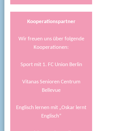
Kooperationspartner
Wir freuen uns über folgende
Kooperationen:
Sport mit 1. FC Union Berlin
Vitanas Senioren Centrum
Bellevue
Englisch lernen mit „Oskar lernt
Englisch“