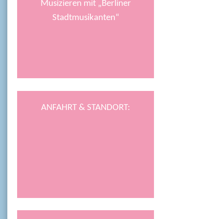
Musizieren mit „Berliner
Stadtmusikanten“
ANFAHRT & STANDORT: