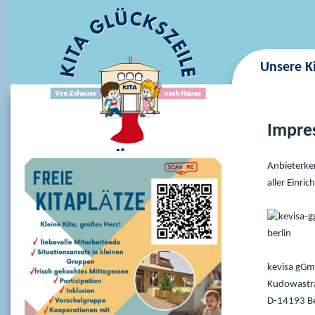
Unsere K
Impre
Anbieterke
aller Einri
kevisa gG
Kudowastr
D-14193 Be