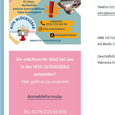
Telefon 01
info@kevis
HRB 16710
AG Berlin-
Geschäftsfü
Sie möchten Ihr Kind bei uns
Wanwisa N
in der KITA GLÜCKSZEILE
anmelden?
Hier geht es zu unserem
Anmeldeformular
Tel.: 0176/215 64 850