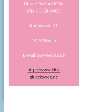
Unsere Partner KITA:
Kita GLÜCKSWEG
Kudowastr. 21
14193 Berlin
E-Mail: gw@kevisa.de
http://www.kita-
gluecksweg.de
Impressum
Kontakt
Service
Träger